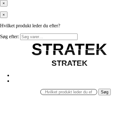
×
×
Hvilket produkt leder du efter?
Søg efter:
STRATEK
STRATEK
STRATEK
STRATEK
Søg