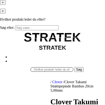
×
×
Hvilket produkt leder du efter?
Søg efter:
STRATEK
STRATEK
STRATEK
STRATEK
Søg
/
Clover
/
Clover Takumi
Strømpepinde Bambus 20cm
5,00mm
Clover Takumi