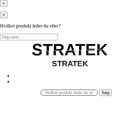
×
×
Hvilket produkt leder du efter?
Søg
efter:
STRATEK
STRATEK
STRATEK
STRATEK
Søg