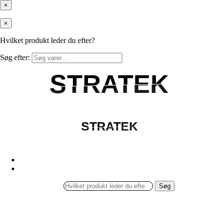
×
×
Hvilket produkt leder du efter?
Søg efter:
STRATEK
STRATEK
STRATEK
STRATEK
Søg