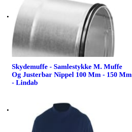
Skydemuffe - Samlestykke M. Muffe
Og Justerbar Nippel 100 Mm - 150 Mm
- Lindab