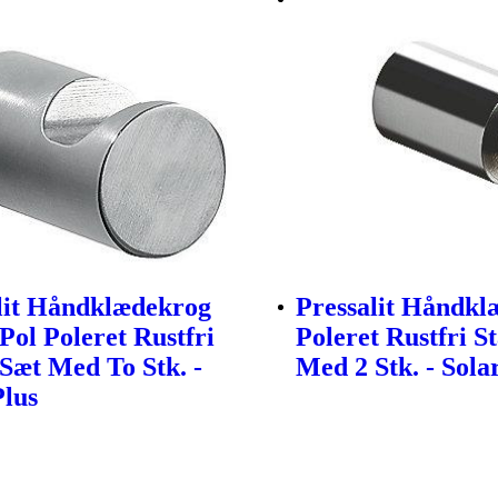
lit Håndklædekrog
Pressalit Håndkl
Pol Poleret Rustfri
Poleret Rustfri St
 Sæt Med To Stk. -
Med 2 Stk. - Sola
Plus