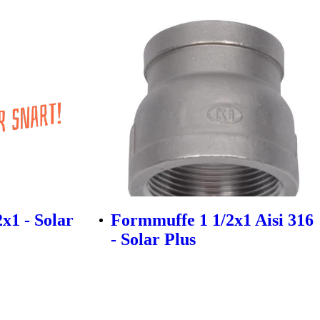
x1 - Solar
Formmuffe 1 1/2x1 Aisi 316
- Solar Plus