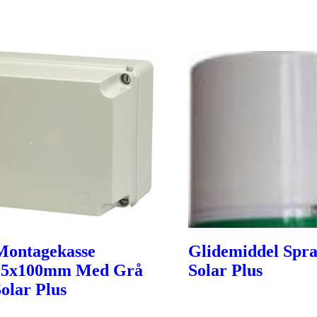
Montagekasse
Glidemiddel Spra
25x100mm Med Grå
Solar Plus
Solar Plus