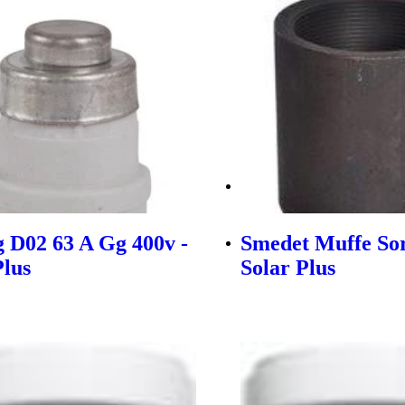
g D02 63 A Gg 400v -
Smedet Muffe Sort
Plus
Solar Plus