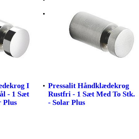
ædekrog I
Pressalit Håndklædekrog
ål - 1 Sæt
Rustfri - 1 Sæt Med To Stk.
r Plus
- Solar Plus