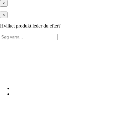
×
×
Hvilket produkt leder du efter?
Søg
efter: