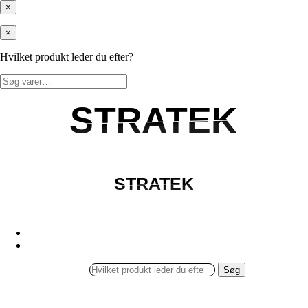
×
×
Hvilket produkt leder du efter?
Søg
efter:
STRATEK
STRATEK
STRATEK
STRATEK
Søg