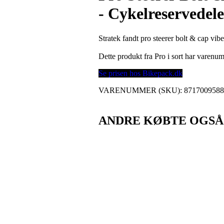
- Cykelreservedel
Stratek fandt pro steerer bolt & cap vib
Dette produkt fra Pro i sort har varen
Se prisen hos Bikepack.dk
VARENUMMER (SKU):
871700958
ANDRE KØBTE OGSÅ