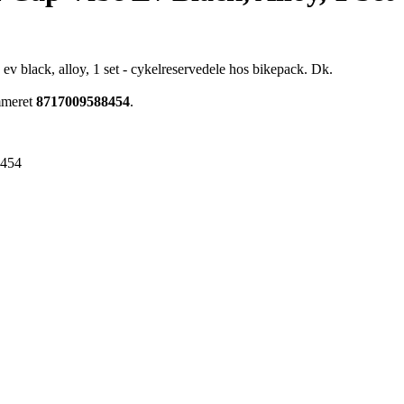
e
e ev black, alloy, 1 set - cykelreservedele hos bikepack. Dk.
ummeret
8717009588454
.
8454