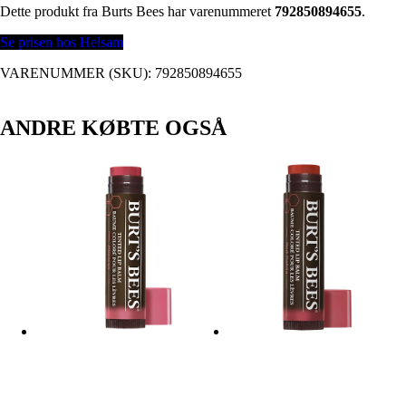
Dette produkt fra Burts Bees har varenummeret
792850894655
.
Se prisen hos Helsam
VARENUMMER (SKU):
792850894655
ANDRE KØBTE OGSÅ