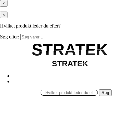
×
×
Hvilket produkt leder du efter?
Søg efter:
STRATEK
STRATEK
STRATEK
STRATEK
Søg