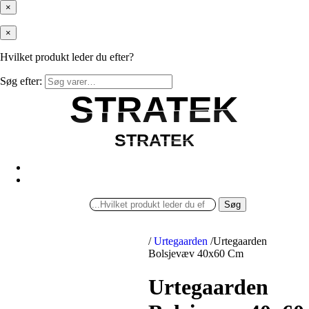
×
×
Hvilket produkt leder du efter?
Søg efter:
STRATEK
STRATEK
STRATEK
STRATEK
Søg
/
Urtegaarden
/
Urtegaarden
Bolsjevæv 40x60 Cm
Urtegaarden