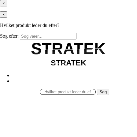
×
×
Hvilket produkt leder du efter?
Søg efter:
STRATEK
STRATEK
STRATEK
STRATEK
Søg