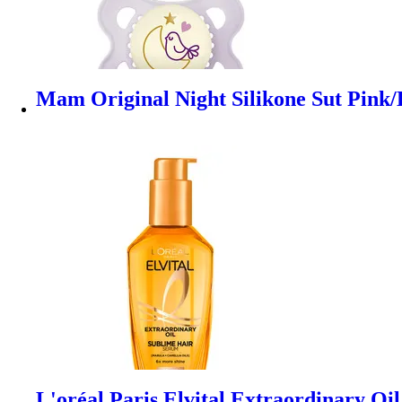
Mam Original Night Silikone Sut Pink/Li
L'oréal Paris Elvital Extraordinary Oi