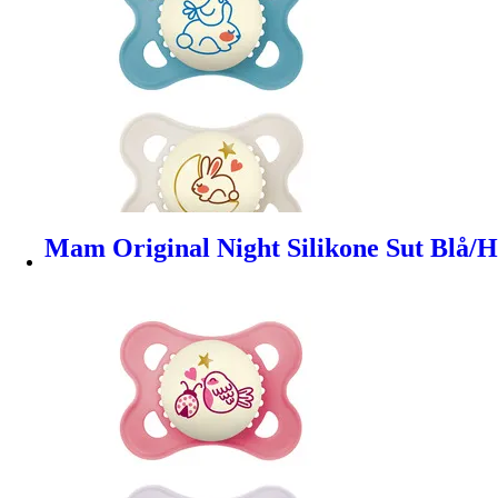
Mam Original Night Silikone Sut Blå/Hv