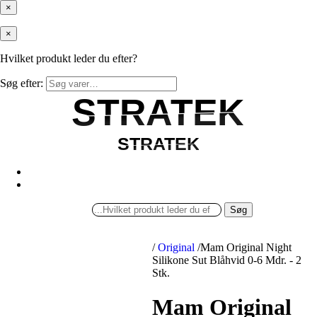
×
×
Hvilket produkt leder du efter?
Søg efter:
STRATEK
STRATEK
STRATEK
STRATEK
Søg
/
Original
/
Mam Original Night
Silikone Sut Blåhvid 0-6 Mdr. - 2
Stk.
Mam Original