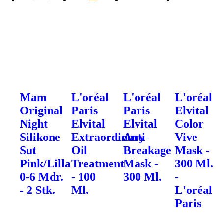
Mam
L'oréal
L'oréal
L'oréal
Original
Paris
Paris
Elvital
Night
Elvital
Elvital
Color
Silikone
Extraordinary
Anti-
Vive
Sut
Oil
Breakage
Mask -
Pink/Lilla
Treatment
Mask -
300 Ml.
0-6 Mdr.
- 100
300 Ml.
-
- 2 Stk.
Ml.
L'oréal
Paris