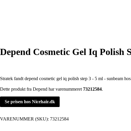
Depend Cosmetic Gel Iq Polish S
Stratek fandt depend cosmetic gel iq polish step 3 - 5 ml - sunbeam hos
Dette produkt fra Depend har varenummeret
73212584
.
Se prisen hos Nicehair.dk
VARENUMMER (SKU):
73212584