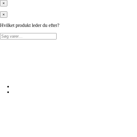
×
×
Hvilket produkt leder du efter?
Søg
efter: