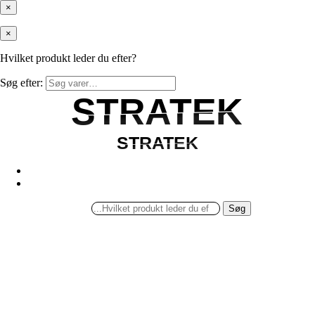
×
×
Hvilket produkt leder du efter?
Søg efter:
STRATEK
STRATEK
STRATEK
STRATEK
Søg