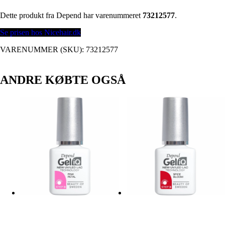
Dette produkt fra Depend har varenummeret
73212577
.
Se prisen hos Nicehair.dk
VARENUMMER (SKU):
73212577
ANDRE KØBTE OGSÅ