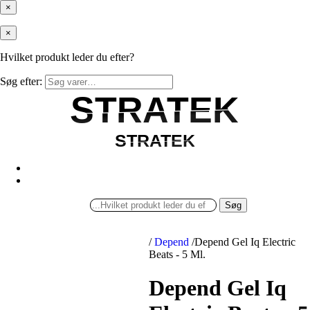
×
×
Hvilket produkt leder du efter?
Søg efter:
STRATEK
STRATEK
STRATEK
STRATEK
Søg
/
Depend
/
Depend Gel Iq Electric
Beats - 5 Ml.
Depend Gel Iq