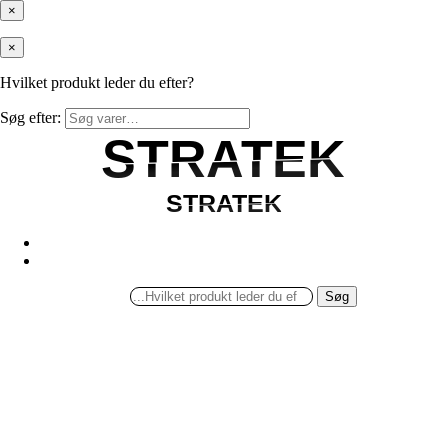
×
×
Hvilket produkt leder du efter?
Søg efter:
STRATEK
STRATEK
STRATEK
STRATEK
Søg