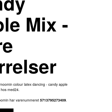
ndy
le Mix -
re
rrelser
x moomin colour latex dancing - candy apple
er hos med24.
Moomin har varenummeret
5713795273409
.