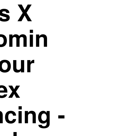
s X
omin
our
ex
cing -