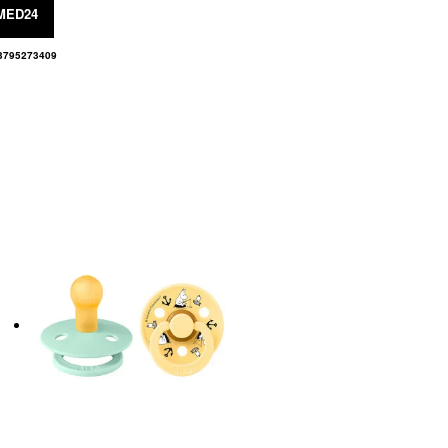
MED24
3795273409