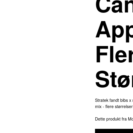
Ca
App
Fle
Stø
Stratek fandt bibs 
mix - flere størrels
Dette produkt fra 