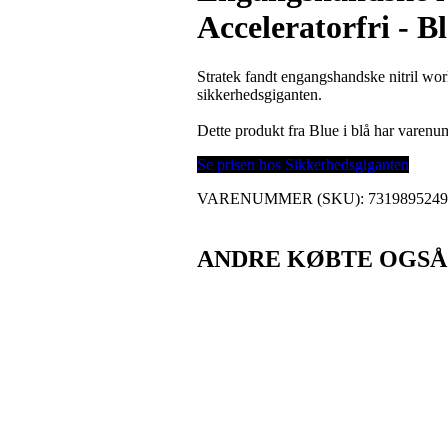
Acceleratorfri - B
Stratek fandt engangshandske nitril work
sikkerhedsgiganten.
Dette produkt fra Blue i blå har varen
Se prisen hos Sikkerhedsgiganten
VARENUMMER (SKU):
731989524
ANDRE KØBTE OGSÅ