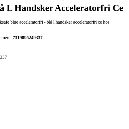
lå L Handsker Acceleratorfri Ce
safe blue acceleratorfri - blå l handsker acceleratorfri ce hos
ummeret
7319895249337
.
9337