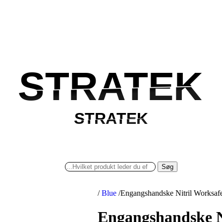
STRATEK
STRATEK
STRATEK
STRATEK
Søg
/
Blue
/
Engangshandske Nitril Worksafe 
Engangshandske N