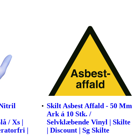
itril
Skilt Asbest Affald - 50 Mm
Ark á 10 Stk. /
lå / Xs |
Selvklæbende Vinyl | Skilte
ratorfri |
| Discount | Sg Skilte