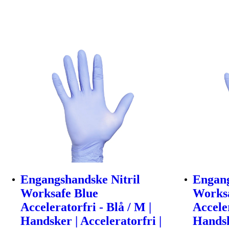
Engangshandske Nitril
Engang
Worksafe Blue
Worksa
Acceleratorfri - Blå / M |
Acceler
Handsker | Acceleratorfri |
Handsk