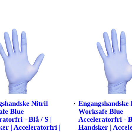
shandske Nitril
Engangshandske N
fe Blue
Worksafe Blue
atorfri - Blå / S |
Acceleratorfri - B
er | Acceleratorfri |
Handsker | Accele