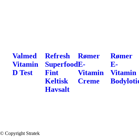
Valmed
Refresh
Rømer
Rømer
Vitamin
Superfood
E-
E-
D Test
Fint
Vitamin
Vitamin
Keltisk
Creme
Bodyloti
Havsalt
© Copyright Stratek