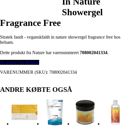
In Nature
Showergel
Fragrance Free
Stratek fandt - veganskfaith in nature showergel fragrance free hos
helsam.
Dette produkt fra Nature har varenummeret
708002041334
.
Se prisen hos Helsam
VARENUMMER (SKU):
708002041334
ANDRE KØBTE OGSÅ