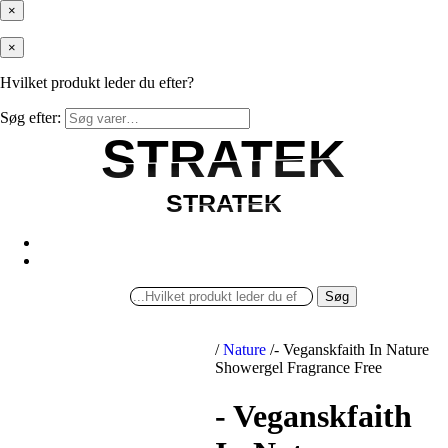
×
×
Hvilket produkt leder du efter?
Søg efter:
STRATEK
STRATEK
STRATEK
STRATEK
Søg
/
Nature
/
- Veganskfaith In Nature
Showergel Fragrance Free
- Veganskfaith