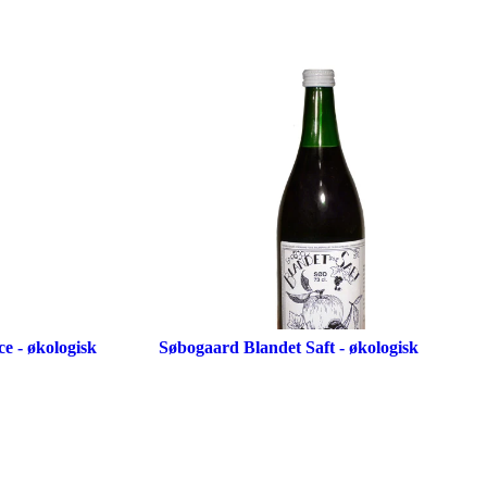
e - økologisk
Søbogaard Blandet Saft - økologisk