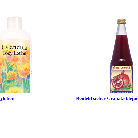
ylotion
Beutelsbacher Granatæblejuic