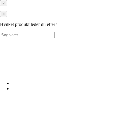
×
×
Hvilket produkt leder du efter?
Søg
efter: