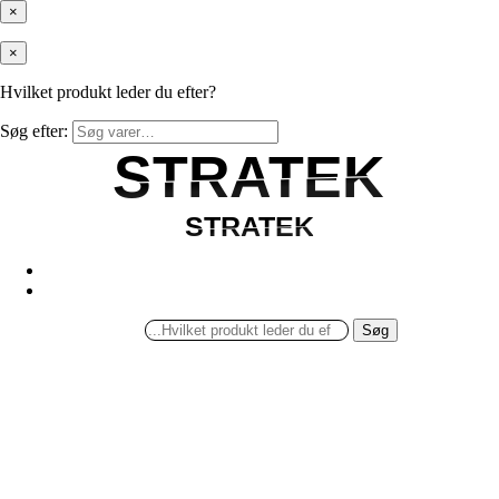
×
×
Hvilket produkt leder du efter?
Søg efter:
STRATEK
STRATEK
STRATEK
STRATEK
Søg