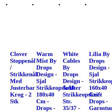
Clover
Warm
White
Lilia By
Stoppenål
Mist By
Cables
Drops
/
Drops
By
Design -
Strikkenål
Design -
Drops
Sjal
Med
Sjal
Design -
Strikkeo
Justerbar
Strikkeopskrift
Sokker
160x40
Krog - 2
180x40
Strikkeopskrift
Cm -
Stk
Cm -
Str.
Drops -
Drops -
35/37 -
Garnstu