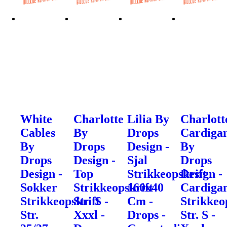
White
Charlotte
Lilia By
Charlott
Cables
By
Drops
Cardiga
By
Drops
Design -
By
Drops
Design -
Sjal
Drops
Design -
Top
Strikkeopskrift
Design -
Sokker
Strikkeopskrift
160x40
Cardiga
Strikkeopskrift
Str. S -
Cm -
Strikkeo
Str.
Xxxl -
Drops -
Str. S -