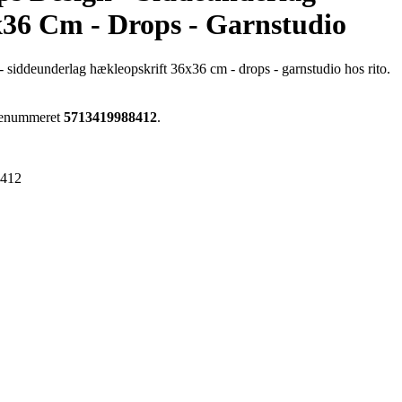
x36 Cm - Drops - Garnstudio
 - siddeunderlag hækleopskrift 36x36 cm - drops - garnstudio hos rito.
arenummeret
5713419988412
.
8412