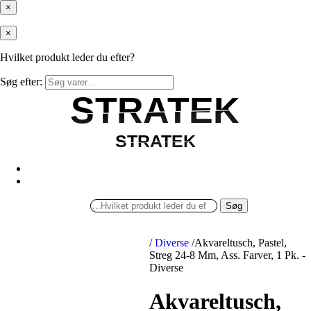
×
×
Hvilket produkt leder du efter?
Søg efter:
STRATEK
STRATEK
STRATEK
STRATEK
Søg
/
Diverse
/
Akvareltusch, Pastel,
Streg 24-8 Mm, Ass. Farver, 1 Pk. -
Diverse
Akvareltusch,