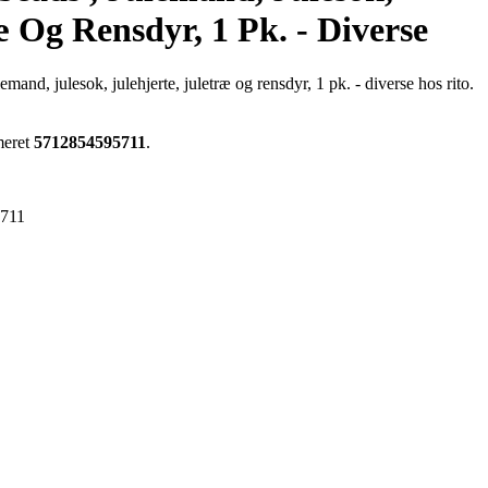
æ Og Rensdyr, 1 Pk. - Diverse
emand, julesok, julehjerte, juletræ og rensdyr, 1 pk. - diverse hos rito.
meret
5712854595711
.
711