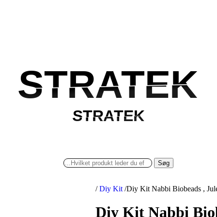
STRATEK
STRATEK
STRATEK
STRATEK
Søg
/
Diy Kit
/
Diy Kit Nabbi Biobeads , Jule
Diy Kit Nabbi Bio