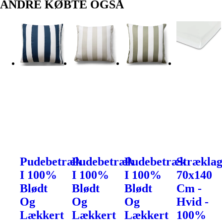
ANDRE KØBTE OGSÅ
Pudebetræk
Pudebetræk
Pudebetræk
Strækla
I 100%
I 100%
I 100%
70x140
Blødt
Blødt
Blødt
Cm -
Og
Og
Og
Hvid -
Lækkert
Lækkert
Lækkert
100%