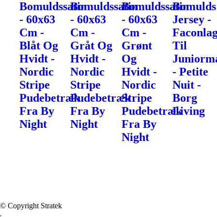
Bomuldssatin
Bomuldssatin
Bomuldssatin
Bomulds
- 60x63
- 60x63
- 60x63
Jersey -
Cm -
Cm -
Cm -
Faconla
Blåt Og
Gråt Og
Grønt
Til
Hvidt -
Hvidt -
Og
Juniorm
Nordic
Nordic
Hvidt -
- Petite
Stripe
Stripe
Nordic
Nuit -
Pudebetræk
Pudebetræk
Stripe
Borg
Fra By
Fra By
Pudebetræk
Living
Night
Night
Fra By
Night
© Copyright Stratek