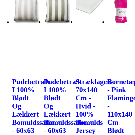
Pudebetræk
Pudebetræk
Stræklagen
Børnetæ
I 100%
I 100%
70x140
- Pink
Blødt
Blødt
Cm -
Flaming
Og
Og
Hvid -
-
Lækkert
Lækkert
100%
110x140
Bomuldssatin
Bomuldssatin
Bomulds
Cm -
- 60x63
- 60x63
Jersey -
Blødt