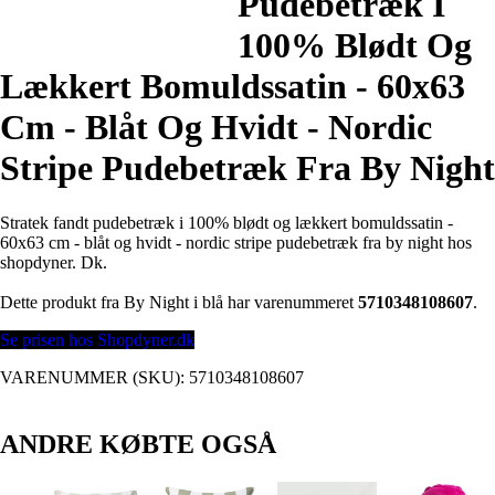
Pudebetræk I
100% Blødt Og
Lækkert Bomuldssatin - 60x63
Cm - Blåt Og Hvidt - Nordic
Stripe Pudebetræk Fra By Night
Stratek fandt pudebetræk i 100% blødt og lækkert bomuldssatin -
60x63 cm - blåt og hvidt - nordic stripe pudebetræk fra by night hos
shopdyner. Dk.
Dette produkt fra By Night i blå har varenummeret
5710348108607
.
Se prisen hos Shopdyner.dk
VARENUMMER (SKU):
5710348108607
ANDRE KØBTE OGSÅ