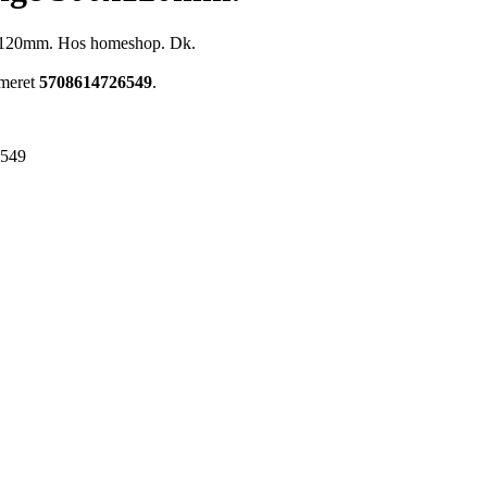
00x120mm. Hos homeshop. Dk.
mmeret
5708614726549
.
6549