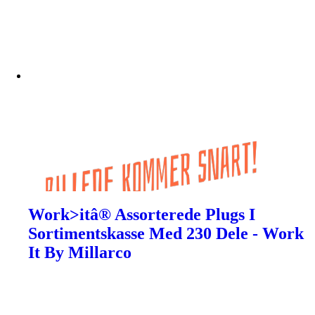
Work>itâ® Assorterede Plugs I
Sortimentskasse Med 230 Dele - Work
It By Millarco