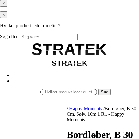
×
×
Hvilket produkt leder du efter?
Søg efter:
STRATEK
STRATEK
STRATEK
STRATEK
Søg
/
Happy Moments
/
Bordløber, B 30
Cm, Sølv, 10m 1 Rl. - Happy
Moments
Bordløber, B 30