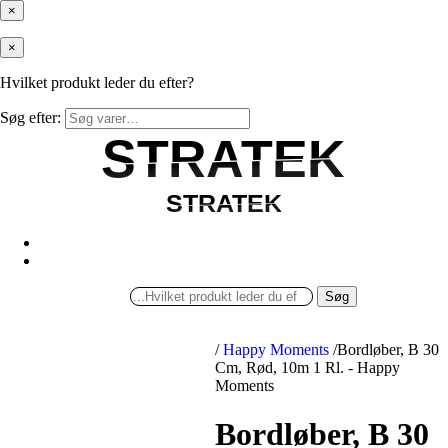
×
×
Hvilket produkt leder du efter?
Søg efter:
STRATEK
STRATEK
STRATEK
STRATEK
Søg
/
Happy Moments
/
Bordløber, B 30
Cm, Rød, 10m 1 Rl. - Happy
Moments
Bordløber, B 30