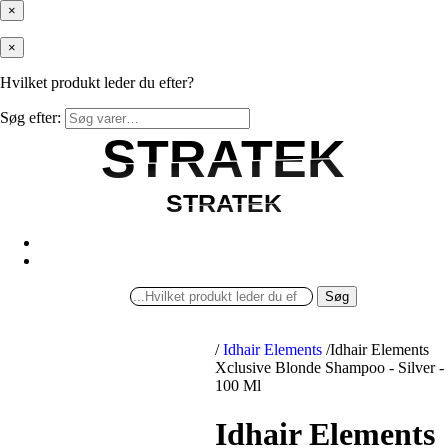
×
×
Hvilket produkt leder du efter?
Søg efter:
STRATEK
STRATEK
STRATEK
STRATEK
Søg
/
Idhair Elements
/
Idhair Elements
Xclusive Blonde Shampoo - Silver -
100 Ml
Idhair Elements