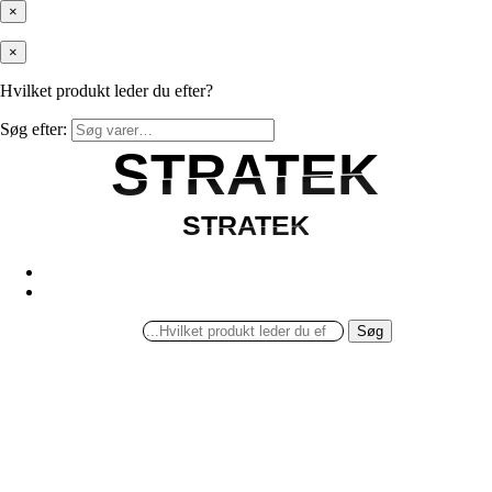
×
×
Hvilket produkt leder du efter?
Søg efter:
STRATEK
STRATEK
STRATEK
STRATEK
Søg