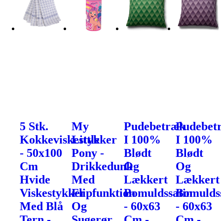
5 Stk.
My
Pudebetræk
Pudebet
Kokkeviskestykker
Little
I 100%
I 100%
- 50x100
Pony -
Blødt
Blødt
Cm
Drikkedunk
Og
Og
Hvide
Med
Lækkert
Lækkert
Viskestykker
Flipfunktion
Bomuldssatin
Bomulds
Med Blå
Og
- 60x63
- 60x63
Tern -
Sugerør
Cm -
Cm -