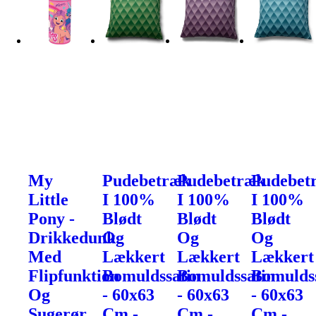
My
Pudebetræk
Pudebetræk
Pudebet
Little
I 100%
I 100%
I 100%
Pony -
Blødt
Blødt
Blødt
Drikkedunk
Og
Og
Og
Med
Lækkert
Lækkert
Lækkert
Flipfunktion
Bomuldssatin
Bomuldssatin
Bomulds
Og
- 60x63
- 60x63
- 60x63
Sugerør
Cm -
Cm -
Cm -