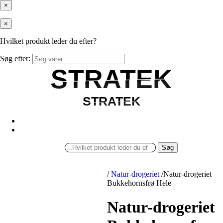
×
×
Hvilket produkt leder du efter?
Søg efter:
STRATEK
STRATEK
STRATEK
STRATEK
Søg
/
Natur-drogeriet
/
Natur-drogeriet
Bukkehornsfrø Hele
Natur-drogeriet