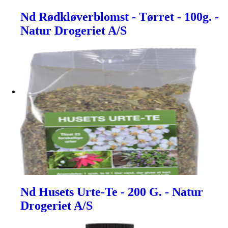
Nd Rødkløverblomst - Tørret - 100g. -
Natur Drogeriet A/S
Nd Husets Urte-Te - 200 G. - Natur
Drogeriet A/S