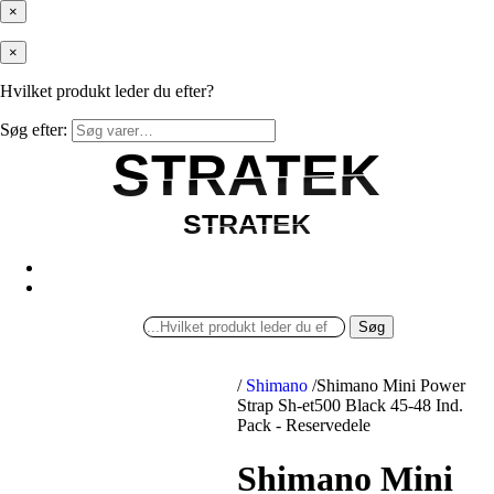
×
×
Hvilket produkt leder du efter?
Søg efter:
STRATEK
STRATEK
STRATEK
STRATEK
Søg
/
Shimano
/
Shimano Mini Power
Strap Sh-et500 Black 45-48 Ind.
Pack - Reservedele
Shimano Mini