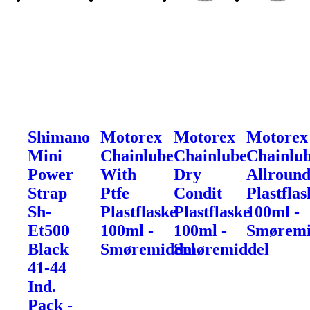
Shimano
Motorex
Motorex
Motorex
Mini
Chainlube
Chainlube
Chainlu
Power
With
Dry
Allroun
Strap
Ptfe
Condit
Plastflas
Sh-
Plastflaske
Plastflaske
100ml -
Et500
100ml -
100ml -
Smøremi
Black
Smøremiddel
Smøremiddel
41-44
Ind.
Pack -