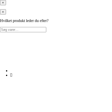
×
×
Hvilket produkt leder du efter?
Søg
efter: