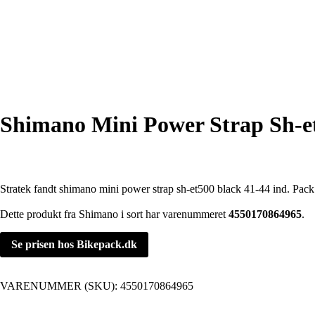
Shimano Mini Power Strap Sh-et
Stratek fandt shimano mini power strap sh-et500 black 41-44 ind. Pack
Dette produkt fra Shimano i sort har varenummeret
4550170864965
.
Se prisen hos Bikepack.dk
VARENUMMER (SKU):
4550170864965