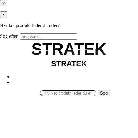
×
×
Hvilket produkt leder du efter?
Søg efter:
STRATEK
STRATEK
STRATEK
STRATEK
Søg