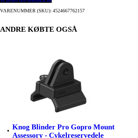
Se prisen hos Bikepack.dk
VARENUMMER (SKU):
4524667762157
ANDRE KØBTE OGSÅ
Knog Blinder Pro Gopro Mount
Assessory - Cykelreservedele