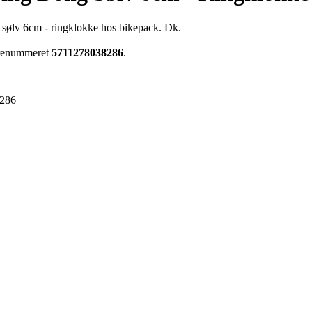
 sølv 6cm - ringklokke hos bikepack. Dk.
varenummeret
5711278038286
.
286