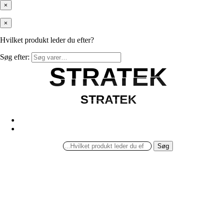
×
×
Hvilket produkt leder du efter?
Søg efter:
STRATEK
STRATEK
STRATEK
STRATEK
Søg