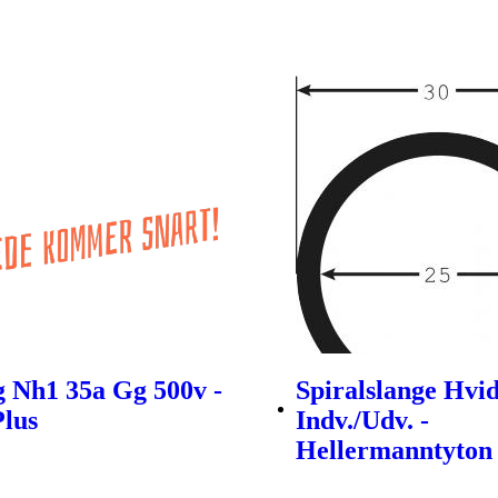
g Nh1 35a Gg 500v -
Spiralslange Hv
Plus
Indv./Udv. -
Hellermanntyton