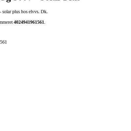
- solar plus hos elvvs. Dk.
nummeret
4024941961561
.
1561