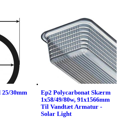
id 25/30mm
Ep2 Polycarbonat Skærm
1x58/49/80w, 91x1566mm
Til Vandtæt Armatur -
Solar Light