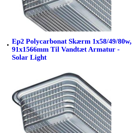
Ep2 Polycarbonat Skærm 1x58/49/80w,
91x1566mm Til Vandtæt Armatur -
Solar Light