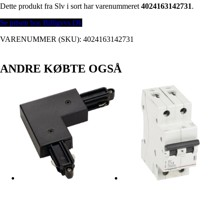
Dette produkt fra Slv i sort har varenummeret
4024163142731
.
Se prisen hos Billigvvs Dk
VARENUMMER (SKU):
4024163142731
ANDRE KØBTE OGSÅ