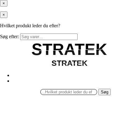
×
×
Hvilket produkt leder du efter?
Søg efter:
STRATEK
STRATEK
STRATEK
STRATEK
Søg