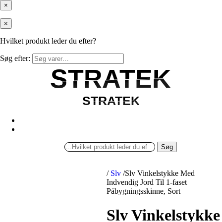
×
×
Hvilket produkt leder du efter?
Søg efter:
STRATEK
STRATEK
STRATEK
STRATEK
Søg
/
Slv
/
Slv Vinkelstykke Med
Indvendig Jord Til 1-faset
Påbygningsskinne, Sort
Slv Vinkelstykke