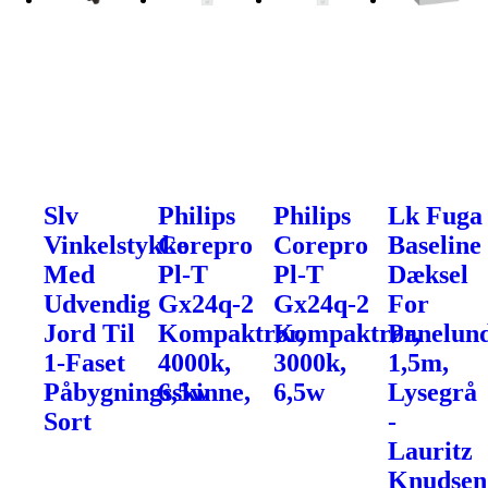
Slv
Philips
Philips
Lk Fuga
Vinkelstykke
Corepro
Corepro
Baseline
Med
Pl-T
Pl-T
Dæksel
Udvendig
Gx24q-2
Gx24q-2
For
Jord Til
Kompaktrør,
Kompaktrør,
Panelund
1-Faset
4000k,
3000k,
1,5m,
Påbygningsskinne,
6,5w
6,5w
Lysegrå
Sort
-
Lauritz
Knudsen