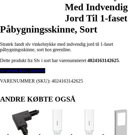
Med Indvendig
Jord Til 1-faset
Påbygningsskinne, Sort
Stratek fandt slv vinkelstykke med indvendig jord til 1-faset
påbygningsskinne, sort hos greenline.
Dette produkt fra Slv i sort har varenummeret
4024163142625
.
Se prisen hos Greenline
VARENUMMER (SKU):
4024163142625
ANDRE KØBTE OGSÅ