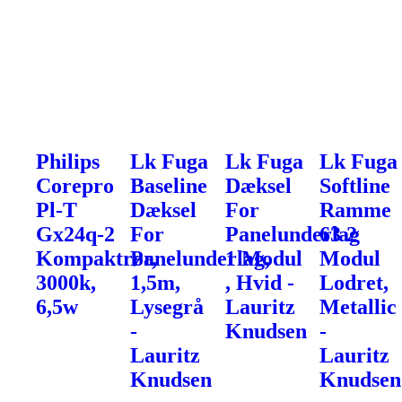
Philips
Lk Fuga
Lk Fuga
Lk Fuga
Corepro
Baseline
Dæksel
Softline
Pl-T
Dæksel
For
Ramme
Gx24q-2
For
Panelunderlag
63 2
Kompaktrør,
Panelunderlag,
1 Modul
Modul
3000k,
1,5m,
, Hvid -
Lodret,
6,5w
Lysegrå
Lauritz
Metallic
-
Knudsen
-
Lauritz
Lauritz
Knudsen
Knudsen