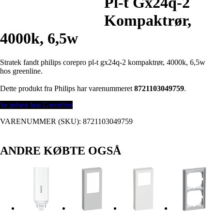
Pl-t Gx24q-2
Kompaktrør,
4000k, 6,5w
Stratek fandt philips corepro pl-t gx24q-2 kompaktrør, 4000k, 6,5w
hos greenline.
Dette produkt fra Philips har varenummeret
8721103049759
.
Se prisen hos Greenline
VARENUMMER (SKU):
8721103049759
ANDRE KØBTE OGSÅ