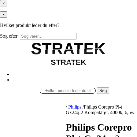
×
×
Hvilket produkt leder du efter?
Søg efter:
STRATEK
STRATEK
STRATEK
STRATEK
Søg
/
Philips
/
Philips Corepro Pl-t
Gx24q-2 Kompaktrør, 4000k, 6,5w
Philips Corepro