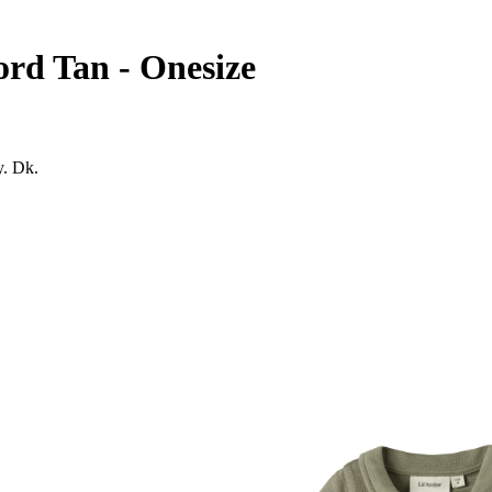
ford Tan - Onesize
y. Dk.