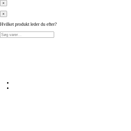
×
×
Hvilket produkt leder du efter?
Søg
efter: