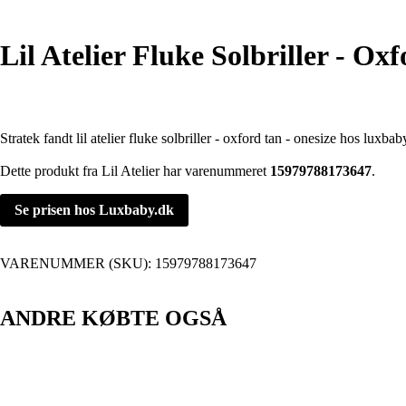
Lil Atelier Fluke Solbriller - Ox
Stratek fandt lil atelier fluke solbriller - oxford tan - onesize hos luxbab
Dette produkt fra Lil Atelier har varenummeret
15979788173647
.
Se prisen hos Luxbaby.dk
VARENUMMER (SKU):
15979788173647
ANDRE KØBTE OGSÅ